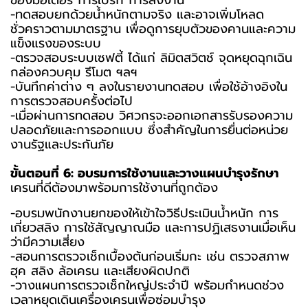
ของมอเตอร์ การเบรก การสั่งงาน
-ทดสอบยกด้วยน้ำหนักตามจริง และอาจเพิ่มโหลด
ชั่วคราวตามมาตรฐาน เพื่อดูการยุบตัวของคานและความ
แข็งแรงของระบบ
-ตรวจสอบระบบเซฟตี้ ได้แก่ ลิมิตสวิตช์ จุดหยุดฉุกเฉิน
กล่องควบคุม รีโมต ฯลฯ
-บันทึกค่าต่าง ๆ ลงในรายงานทดสอบ เพื่อใช้อ้างอิงใน
การตรวจสอบครั้งต่อไป
-เมื่อผ่านการทดสอบ วิศวกรจะออกเอกสารรับรองความ
ปลอดภัยและการออกแบบ ซึ่งสำคัญในการยื่นต่อหน่วย
งานรัฐและประกันภัย
ขั้นตอนที่ 6: อบรมการใช้งานและวางแผนบำรุงรักษา
เครนที่ดีต้องมาพร้อมการใช้งานที่ถูกต้อง
-อบรมพนักงานยกของให้เข้าใจวิธีประเมินน้ำหนัก การ
เกี่ยวสลิง การใช้สัญญาณมือ และการปฏิเสธงานเมื่อเห็น
ว่ามีความเสี่ยง
-สอนการตรวจเช็กเบื้องต้นก่อนเริ่มกะ เช่น ตรวจสภาพ
ฮุค สลิง ล้อเครน และเสียงผิดปกติ
-วางแผนการตรวจเช็กใหญ่ประจำปี พร้อมกำหนดช่วง
เวลาหยุดเดินเครื่องเครนเพื่อซ่อมบำรุง